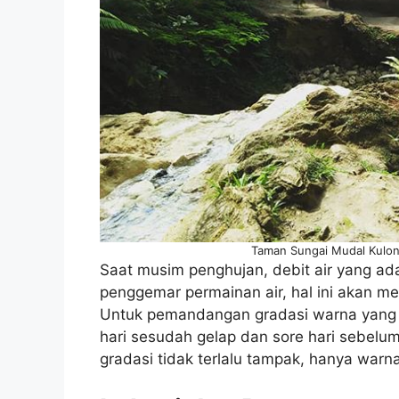
Taman Sungai Mudal Kulon 
Saat musim penghujan, debit air yang ad
penggemar permainan air, hal ini akan 
Untuk pemandangan gradasi warna yang b
hari sesudah gelap dan sore hari sebelu
gradasi tidak terlalu tampak, hanya warna