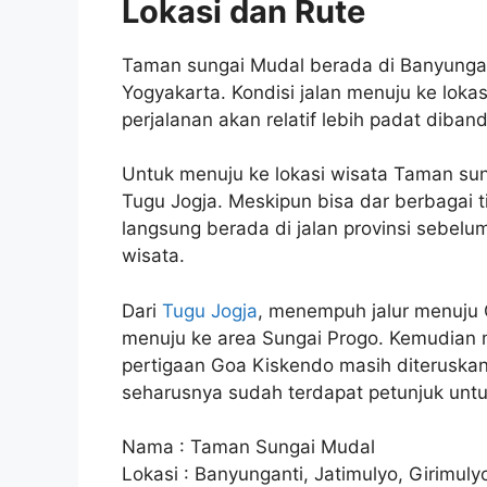
Lokasi dan Rute
Taman sungai Mudal berada di Banyungant
Yogyakarta. Kondisi jalan menuju ke loka
perjalanan akan relatif lebih padat diban
Untuk menuju ke lokasi wisata Taman sunga
Tugu Jogja. Meskipun bisa dar berbagai t
langsung berada di jalan provinsi sebelu
wisata.
Dari
Tugu Jogja
, menempuh jalur menuju 
menuju ke area Sungai Progo. Kemudian 
pertigaan Goa Kiskendo masih diteruskan 
seharusnya sudah terdapat petunjuk unt
Nama : Taman Sungai Mudal
Lokasi : Banyunganti, Jatimulyo, Girimul