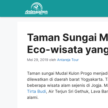
Taman Sungai M
Eco-wisata ya
Mei 29, 2019
oleh
Antareja Tour
Taman sungai Mudal Kulon Progo menjadi 
dilewatkan di daerah barat Yogyakarta. 
beberapa wisata alam sejenis di Jogja. 
Tirta Budi
, Air Terjun Sri Gethuk, Lava B
alami.