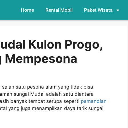
Home
Rental Mobil
Paket Wisata
udal Kulon Progo,
ng Mempesona
salah satu pesona alam yang tidak bisa
Taman sungai Mudal adalah satu diantara
Masih banyak tempat serupa seperti
pemandian
antal yang juga menampilkan daya tarik sungai