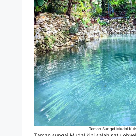
Taman Sungai Mudal Kulo
Taman sungai Mudal kini salah satu obyek