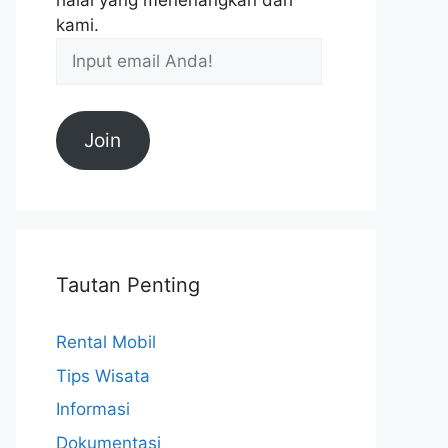
halal yang menenangkan dari
kami.
Join
Tautan Penting
Rental Mobil
Tips Wisata
Informasi
Dokumentasi