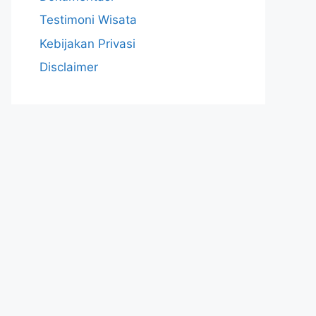
Testimoni Wisata
Kebijakan Privasi
Disclaimer