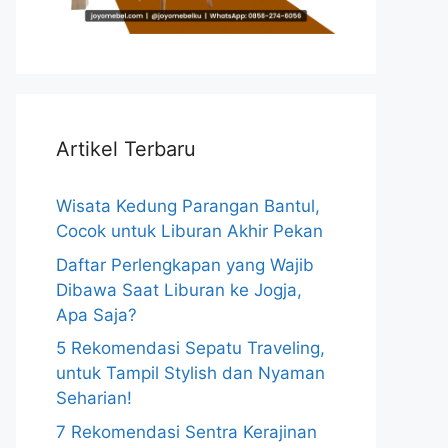
Artikel Terbaru
Wisata Kedung Parangan Bantul,
Cocok untuk Liburan Akhir Pekan
Daftar Perlengkapan yang Wajib
Dibawa Saat Liburan ke Jogja,
Apa Saja?
5 Rekomendasi Sepatu Traveling,
untuk Tampil Stylish dan Nyaman
Seharian!
7 Rekomendasi Sentra Kerajinan