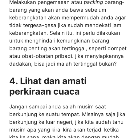
Melakukan pengemasan atau
packing
barang-
barang yang akan anda bawa sebelum
keberangkatan akan mempermudah anda agar
tidak tergesa-gesa jika sudah mendekati jam
keberangkatan. Selain itu, ini perlu dilakukan
untuk menghindari kemungkinan barang-
barang penting akan tertinggal, seperti dompet
atau obat-obatan pribadi. jika menyiapkannya
dadakan, bisa jadi malah tertinggal bukan?
4. Lihat dan amati
perkiraan cuaca
Jangan sampai anda salah musim saat
berkunjung ke suatu tempat. Misalnya saja jika
berkunjung ke luar negeri, jika kita sudah tahu
musim apa yang kira-kira akan terjadi ketika
kita ke sana, maka kita akan dengan mudah