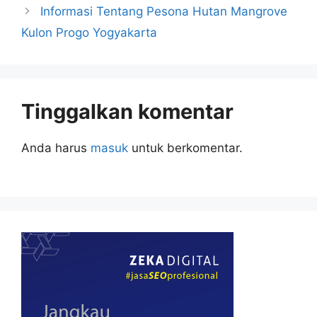
Informasi Tentang Pesona Hutan Mangrove
Kulon Progo Yogyakarta
Tinggalkan komentar
Anda harus
masuk
untuk berkomentar.