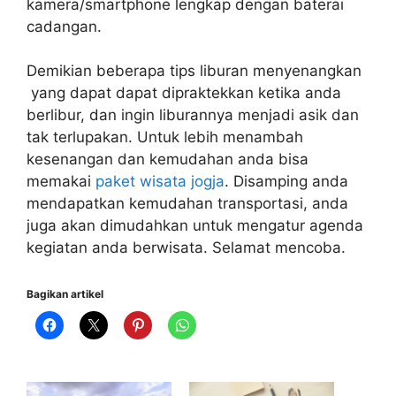
kamera/smartphone lengkap dengan baterai
cadangan.
Demikian beberapa tips liburan menyenangkan
yang dapat dapat dipraktekkan ketika anda
berlibur, dan ingin liburannya menjadi asik dan
tak terlupakan. Untuk lebih menambah
kesenangan dan kemudahan anda bisa
memakai
paket wisata jogja
. Disamping anda
mendapatkan kemudahan transportasi, anda
juga akan dimudahkan untuk mengatur agenda
kegiatan anda berwisata. Selamat mencoba.
Bagikan artikel