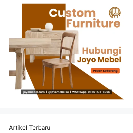
Artikel Terbaru