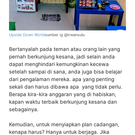
Upside Down World
sumber ig @irwansulu
Bertanyalah pada teman atau orang lain yang
pernah berkunjung kesana, jadi selain anda
dapat menghindari kemungkinan kecewa
setelah sampai di sana, anda juga bisa belajar
dari pengalaman mereka. apa yang penting
sekali dan harus dibawa apa yang tidak perlu.
Berapa kira-kira anggaran yang di habiskan,
kapan waktu terbaik berkunjung kesana dan
sebagainya.
Kemudian, untuk menyiapkan plan cadangan,
kenapa harus? Hanya untuk berjaga. Jika