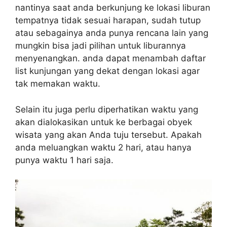
nantinya saat anda berkunjung ke lokasi liburan
tempatnya tidak sesuai harapan, sudah tutup
atau sebagainya anda punya rencana lain yang
mungkin bisa jadi pilihan untuk liburannya
menyenangkan. anda dapat menambah daftar
list kunjungan yang dekat dengan lokasi agar
tak memakan waktu.
Selain itu juga perlu diperhatikan waktu yang
akan dialokasikan untuk ke berbagai obyek
wisata yang akan Anda tuju tersebut. Apakah
anda meluangkan waktu 2 hari, atau hanya
punya waktu 1 hari saja.