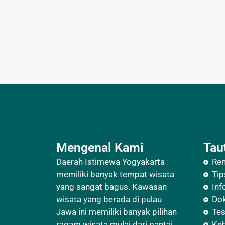
Mengenal Kami
Tau
Daerah Istimewa Yogyakarta
Ren
memiliki banyak tempat wisata
Tip
yang sangat bagus. Kawasan
Inf
wisata yang berada di pulau
Do
Jawa ini memiliki banyak pilihan
Tes
ragam wisata mulai dari pantai
Keb