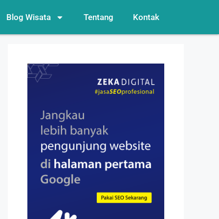
Blog Wisata
Tentang
Kontak