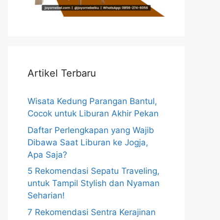
Artikel Terbaru
Wisata Kedung Parangan Bantul,
Cocok untuk Liburan Akhir Pekan
Daftar Perlengkapan yang Wajib
Dibawa Saat Liburan ke Jogja,
Apa Saja?
5 Rekomendasi Sepatu Traveling,
untuk Tampil Stylish dan Nyaman
Seharian!
7 Rekomendasi Sentra Kerajinan