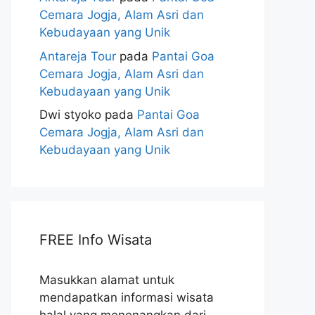
Cemara Jogja, Alam Asri dan
Kebudayaan yang Unik
Antareja Tour
pada
Pantai Goa
Cemara Jogja, Alam Asri dan
Kebudayaan yang Unik
Dwi styoko
pada
Pantai Goa
Cemara Jogja, Alam Asri dan
Kebudayaan yang Unik
FREE Info Wisata
Masukkan alamat untuk
mendapatkan informasi wisata