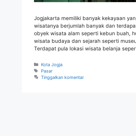
Jogjakarta memiliki banyak kekayaan yang
wisatanya berjumlah banyak dan terdapat
obyek wisata alam seperti kebun buah, h
wisata budaya dan sejarah seperti museu
Terdapat pula lokasi wisata belanja seper
Kota Jogja
Pasar
Tinggalkan komentar