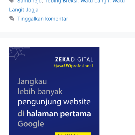
Sambirejo
,
Tebing Breksi
,
Watu Langit
,
Watu
Langit Jogja
Tinggalkan komentar