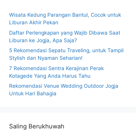
Wisata Kedung Parangan Bantul, Cocok untuk
Liburan Akhir Pekan
Daftar Perlengkapan yang Wajib Dibawa Saat
Liburan ke Jogja, Apa Saja?
5 Rekomendasi Sepatu Traveling, untuk Tampil
Stylish dan Nyaman Seharian!
7 Rekomendasi Sentra Kerajinan Perak
Kotagede Yang Anda Harus Tahu
Rekomendasi Venue Wedding Outdoor Jogja
Untuk Hari Bahagia
Saling Berukhuwah