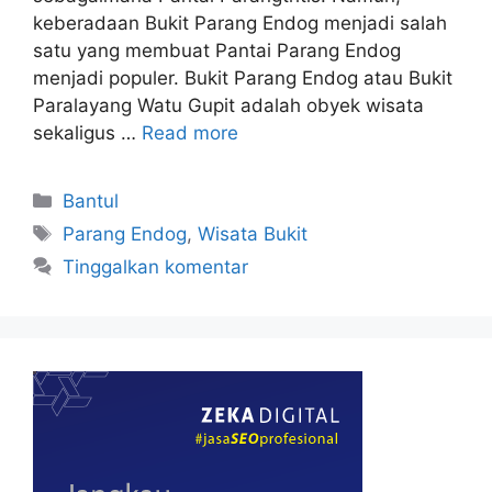
keberadaan Bukit Parang Endog menjadi salah
satu yang membuat Pantai Parang Endog
menjadi populer. Bukit Parang Endog atau Bukit
Paralayang Watu Gupit adalah obyek wisata
sekaligus …
Read more
Bantul
Parang Endog
,
Wisata Bukit
Tinggalkan komentar